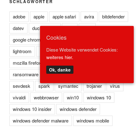
SCHLAGWÖRTER
adobe
apple
apple safari
avira
bitdefender
datev
duckduckgo
eset
flash
Cookies
google chrome
kaspersky
lexoffice
lexware
Diese Website verwendet Cookies:
lightroom
microsoft edge
microsoft ie
weiteres hier.
mozilla firefox
norton
opera
photoshop
Ok, danke
ransomware
reader
redstone
safari
sevdesk
spark
symantec
trojaner
virus
vivaldi
webbrowser
win10
windows 10
windows 10 insider
windows defender
windows defender malware
windows mobile