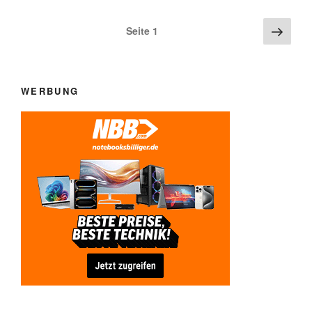
Beitragsnavigation
Näch
Seite
1
Seite
WERBUNG