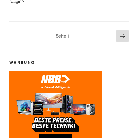
réagir ?
Beitragsnavigation
Näch
Seite
1
Seite
WERBUNG