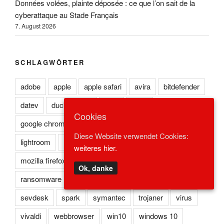
Données volées, plainte déposée : ce que l’on sait de la
cyberattaque au Stade Français
7. August 2026
SCHLAGWÖRTER
adobe
apple
apple safari
avira
bitdefender
datev
duckduckgo
eset
flash
Cookies
google chrome
kaspersky
lexoffice
lexware
Diese Website verwendet Cookies:
lightroom
microsoft edge
microsoft ie
weiteres hier.
mozilla firefox
norton
opera
photoshop
Ok, danke
ransomware
reader
redstone
safari
sevdesk
spark
symantec
trojaner
virus
vivaldi
webbrowser
win10
windows 10