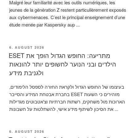
Malgré leur familiarité avec les outils numériques, les
jeunes de la génération Z restent particulièrement exposés
aux cybermenaces. C’est le principal enseignement d’une
étude menée par Kaspersky aup ...
VERÖFFENTLICHT
6. AUGUST 2026
AM
ESET מתריעה: החופש הגדול הופך את
הילדים ובני הנוער לחשופים יותר להונאות
ולגניבת מידע
בעיצומו של החופש הגדול ולקראת החזרה לספסל הלימודים,
בחברת אבטחת המידע והסייבר ESET מזהירים כי השעות
הארוכות מול משחקים, רשתות חברתיות וצ'אטבוטים מגדילות
את הסיכון לשיתוף מידע אישי, להשתלטות על חשבונות ...
VERÖFFENTLICHT
6. AUGUST 2026
AM