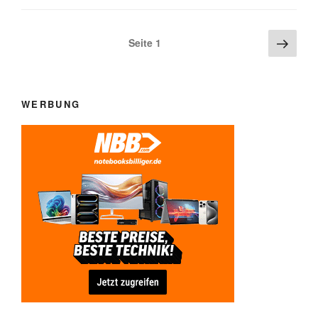
Beitragsnavigation
Näch
Seite
1
Seite
WERBUNG