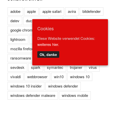
adobe
apple
apple safari
avira
bitdefender
datev
duckduckgo
eset
flash
Cookies
google chrome
kaspersky
lexoffice
lexware
Diese Website verwendet Cookies:
lightroom
microsoft edge
microsoft ie
weiteres hier.
mozilla firefox
norton
opera
photoshop
Ok, danke
ransomware
reader
redstone
safari
sevdesk
spark
symantec
trojaner
virus
vivaldi
webbrowser
win10
windows 10
windows 10 insider
windows defender
windows defender malware
windows mobile