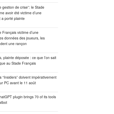
e gestion de crise”: le Stade
me avoir été victime d’une
 a porté plainte
 Français victime d’une
es données des joueurs, les
dent une rançon
 plainte déposée : ce que l’on sait
aque au Stade Français
s “Insiders” doivent impérativement
eur PC avant le 11 août
tGPT plugin brings 70 of its tools
atbot