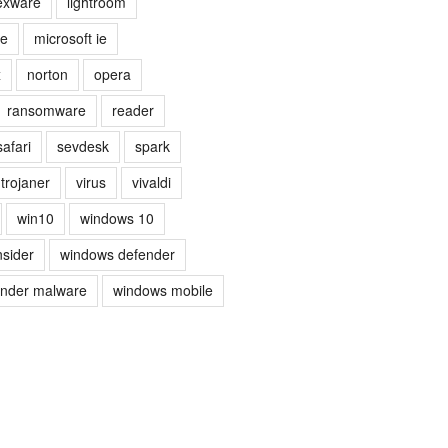
exware
lightroom
ge
microsoft ie
x
norton
opera
ransomware
reader
safari
sevdesk
spark
trojaner
virus
vivaldi
win10
windows 10
nsider
windows defender
ender malware
windows mobile