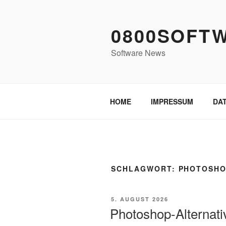
Zum
Inhalt
0800SOFT
springen
Software News
HOME
IMPRESSUM
DA
SCHLAGWORT:
PHOTOSH
VERÖFFENTLICHT
5. AUGUST 2026
AM
Photoshop-Alternati