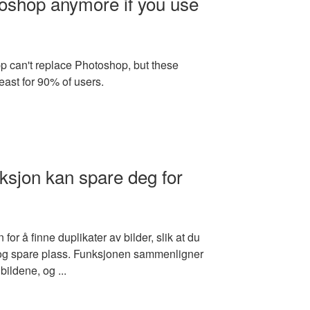
oshop anymore if you use
p can't replace Photoshop, but these
east for 90% of users.
ksjon kan spare deg for
for å finne duplikater av bilder, slik at du
e og spare plass. Funksjonen sammenligner
bildene, og ...