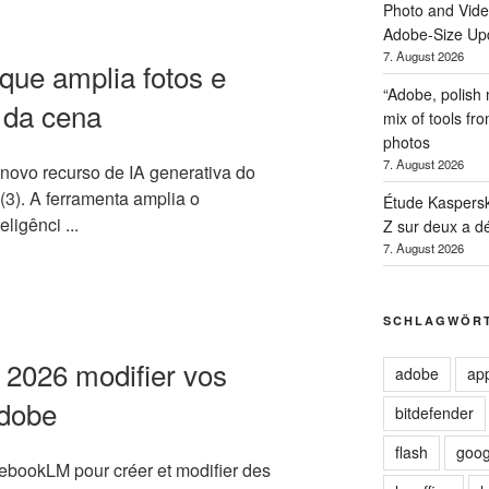
Photo and Vide
Adobe-Size Up
7. August 2026
que amplia fotos e
“Adobe, polish
 da cena
mix of tools fr
photos
7. August 2026
ovo recurso de IA generativa do
(3). A ferramenta amplia o
Étude Kaspersky
ligênci ...
Z sur deux a dé
7. August 2026
SCHLAGWÖR
 2026 modifier vos
adobe
ap
Adobe
bitdefender
flash
goog
ebookLM pour créer et modifier des