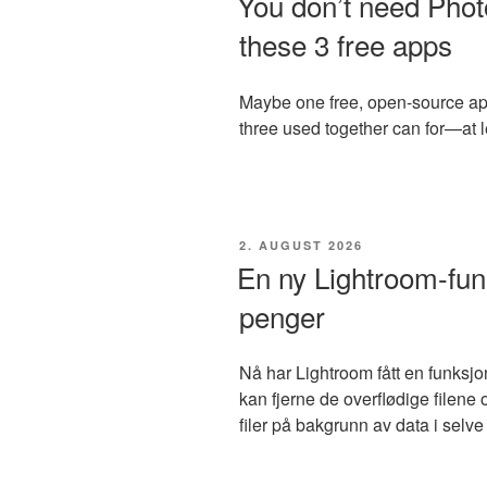
You don’t need Phot
these 3 free apps
Maybe one free, open-source ap
three used together can for—at l
VERÖFFENTLICHT
2. AUGUST 2026
AM
En ny Lightroom-fun
penger
Nå har Lightroom fått en funksjon 
kan fjerne de overflødige filen
filer på bakgrunn av data i selve 