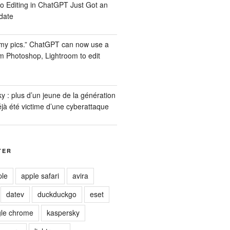
o Editing in ChatGPT Just Got an
date
 my pics.” ChatGPT can now use a
om Photoshop, Lightroom to edit
 : plus d’un jeune de la génération
jà été victime d’une cyberattaque
TER
ple
apple safari
avira
datev
duckduckgo
eset
le chrome
kaspersky