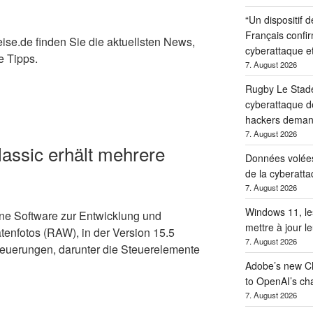
“Un dispositif d
Français confir
se.de finden Sie die aktuellsten News,
cyberattaque et
e Tipps.
7. August 2026
Rugby Le Stade
cyberattaque d
hackers deman
7. August 2026
assic erhält mehrere
Données volées,
de la cyberatt
7. August 2026
Windows 11, le
ine Software zur Entwicklung und
mettre à jour l
nfotos (RAW), in der Version 15.5
7. August 2026
 Neuerungen, darunter die Steuerelemente
Adobe’s new Cha
to OpenAI’s ch
7. August 2026