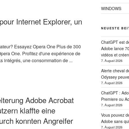
WINDOWS
our Internet Explorer, un
NEUESTE BE
ChatGPT est dev
gateur? Essayez Opera One Plus de 300
Adobe lance 70
 Opera One. Profitez d'une expérience de
vidéos et créen
s intégrés, une consommation de ...
7. August 2026
Alerte cheval d
Odyssey peuven
7. August 2026
ChatGPT : Adob
iterung Adobe Acrobat
Premiere ou Ac
7. August 2026
tzern klaffte eine
Vous pouvez dés
urch konnten Angreifer
Adobe sans qui
7. August 2026