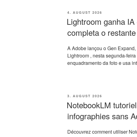
VERÖFFENTLICHT
4. AUGUST 2026
AM
Lightroom ganha IA 
completa o restante
A Adobe lançou o Gen Expand, n
Lightroom , nesta segunda-feira 
enquadramento da foto e usa inte
VERÖFFENTLICHT
3. AUGUST 2026
AM
NotebookLM tutoriel
infographies sans 
Découvrez comment utiliser Not