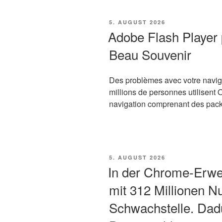
VERÖFFENTLICHT
5. AUGUST 2026
AM
Adobe Flash Player p
Beau Souvenir
Des problèmes avec votre navi
millions de personnes utilisent
navigation comprenant des pack
VERÖFFENTLICHT
5. AUGUST 2026
AM
In der Chrome-Erwe
mit 312 Millionen Nu
Schwachstelle. Dad