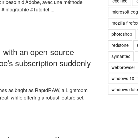
lexoffice
l
voir besoin d’Adobe, avec une méthode
#Infographie #Tutoriel ...
microsoft ed
mozilla firefo
photoshop
redstone
m with an open-source
symantec
be’s subscription suddenly
webbrowser
windows 10 i
windows def
ines as bright as RapidRAW, a Lightroom
eat, while offering a robust feature set.