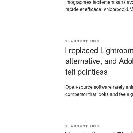
infographies facilement sans a
rapide et efficace. #NotebookLM 
VERÖFFENTLICHT
3. AUGUST 2026
AM
I replaced Lightroo
alternative, and Ado
felt pointless
Open-source software rarely sh
competitor that looks and feels gr
VERÖFFENTLICHT
2. AUGUST 2026
AM