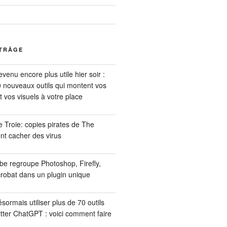
ITRÄGE
enu encore plus utile hier soir :
 nouveaux outils qui montent vos
t vos visuels à votre place
e Troie: copies pirates de The
t cacher des virus
e regroupe Photoshop, Firefly,
robat dans un plugin unique
ormais utiliser plus de 70 outils
tter ChatGPT : voici comment faire