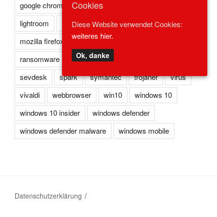
Cookies
google chrome
kaspersky
lexoffice
lexware
lightroom
microsoft edge
microsoft ie
Diese Website verwendet Cookies:
weiteres hier.
mozilla firefox
norton
opera
photoshop
Ok, danke
ransomware
reader
redstone
safari
sevdesk
spark
symantec
trojaner
virus
vivaldi
webbrowser
win10
windows 10
windows 10 insider
windows defender
windows defender malware
windows mobile
Datenschutzerklärung