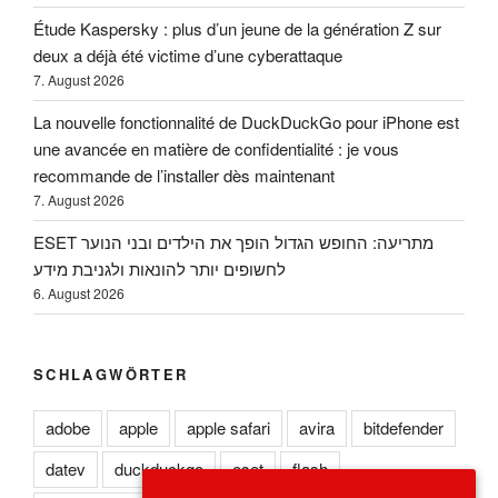
Étude Kaspersky : plus d’un jeune de la génération Z sur
deux a déjà été victime d’une cyberattaque
7. August 2026
La nouvelle fonctionnalité de DuckDuckGo pour iPhone est
une avancée en matière de confidentialité : je vous
recommande de l’installer dès maintenant
7. August 2026
ESET מתריעה: החופש הגדול הופך את הילדים ובני הנוער
לחשופים יותר להונאות ולגניבת מידע
6. August 2026
SCHLAGWÖRTER
adobe
apple
apple safari
avira
bitdefender
datev
duckduckgo
eset
flash