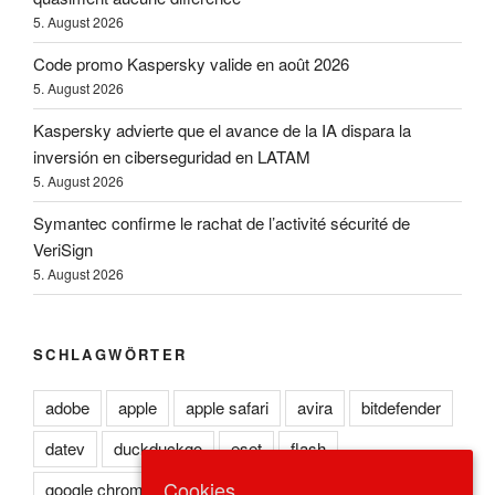
5. August 2026
Code promo Kaspersky valide en août 2026
5. August 2026
Kaspersky advierte que el avance de la IA dispara la
inversión en ciberseguridad en LATAM
5. August 2026
Symantec confirme le rachat de l’activité sécurité de
VeriSign
5. August 2026
SCHLAGWÖRTER
adobe
apple
apple safari
avira
bitdefender
datev
duckduckgo
eset
flash
Cookies
google chrome
kaspersky
lexoffice
lexware