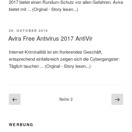
2017 bietet einen Rundum-Schutz vor allen Gefahren. Avira
bietet mit ... (Orginal - Story lesen...)
VERÖFFENTLICHT
29. OKTOBER 2016
AM
Avira Free Antivirus 2017 AntiVir
Internet-Kriminalität ist ein florierendes Geschäft,
entsprechend einfallsreich zeigen sich die Cybergangster:
Täglich tauchen ... (Orginal - Story lesen...)
Beitragsnavigation
Vorherige
Näch
Seite
2
Seite
Seite
WERBUNG