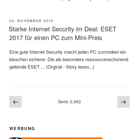
VERÖFFENTLICHT
24. NOVEMBER 2016
AM
Starke Internet Security im Deal: ESET
2017 für einen PC zum Mini-Preis
Eine gute Internet Security macht jeden PC zumindest ein
bisschen sicherer. Die als besonders ressourcenschonend
geltende ESET ... (Orginal - Story lesen...)
Beitragsnavigation
Vorherige
Näch
Seite
2.062
Seite
Seite
WERBUNG