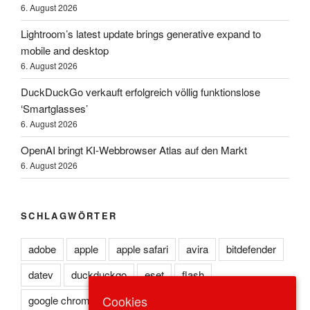
6. August 2026
Lightroom’s latest update brings generative expand to
mobile and desktop
6. August 2026
DuckDuckGo verkauft erfolgreich völlig funktionslose
‘Smartglasses’
6. August 2026
OpenAI bringt KI-Webbrowser Atlas auf den Markt
6. August 2026
SCHLAGWÖRTER
adobe
apple
apple safari
avira
bitdefender
datev
duckduckgo
eset
flash
Cookies
google chrome
kaspersky
lexoffice
lexware