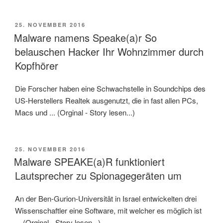
VERÖFFENTLICHT
25. NOVEMBER 2016
AM
Malware namens Speake(a)r So
belauschen Hacker Ihr Wohnzimmer durch
Kopfhörer
Die Forscher haben eine Schwachstelle in Soundchips des
US-Herstellers Realtek ausgenutzt, die in fast allen PCs,
Macs und ... (Orginal - Story lesen...)
VERÖFFENTLICHT
25. NOVEMBER 2016
AM
Malware SPEAKE(a)R funktioniert
Lautsprecher zu Spionagegeräten um
An der Ben-Gurion-Universität in Israel entwickelten drei
Wissenschaftler eine Software, mit welcher es möglich ist
... (Orginal - Story lesen...)