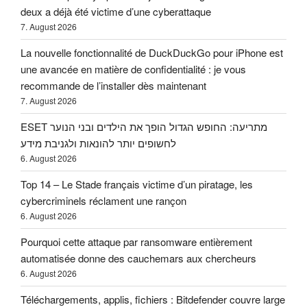
deux a déjà été victime d’une cyberattaque
7. August 2026
La nouvelle fonctionnalité de DuckDuckGo pour iPhone est
une avancée en matière de confidentialité : je vous
recommande de l’installer dès maintenant
7. August 2026
ESET מתריעה: החופש הגדול הופך את הילדים ובני הנוער
לחשופים יותר להונאות ולגניבת מידע
6. August 2026
Top 14 – Le Stade français victime d’un piratage, les
cybercriminels réclament une rançon
6. August 2026
Pourquoi cette attaque par ransomware entièrement
automatisée donne des cauchemars aux chercheurs
6. August 2026
Téléchargements, applis, fichiers : Bitdefender couvre large