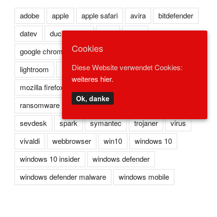
adobe
apple
apple safari
avira
bitdefender
datev
duckduckgo
eset
flash
Cookies
google chrome
kaspersky
lexoffice
lexware
Diese Website verwendet Cookies:
lightroom
microsoft edge
microsoft ie
weiteres hier.
mozilla firefox
norton
opera
photoshop
Ok, danke
ransomware
reader
redstone
safari
sevdesk
spark
symantec
trojaner
virus
vivaldi
webbrowser
win10
windows 10
windows 10 insider
windows defender
windows defender malware
windows mobile