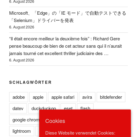
6. August 2026
Microsoft、「Edge」の「IE モード」で自動テストできる
「Selenium」ドライバーを発表
6. August 2026
“Il était encore meilleur la deuxième fois” : Richard Gere
pense beaucoup de bien de cet acteur sans qui il n’aurait
jamais tourné cet excellent thriller judiciaire des …
6. August 2026
SCHLAGWÖRTER
adobe
apple
apple safari
avira
bitdefender
datev
duckduckgo
eset
flash
google chrome
kaspersky
lexoffice
lexware
Cookies
lightroom
microsoft edge
microsoft ie
Diese Website verwendet Cookies: