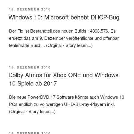
VERÖFFENTLICHT
15. DEZEMBER 2016
AM
Windows 10: Microsoft behebt DHCP-Bug
Der Fix ist Bestandteil des neuen Builds 14393.576. Es
ersetzt das am 9. Dezember veröffentlichte und offenbar
fehlerhafte Build ... (Orginal - Story lesen...)
VERÖFFENTLICHT
15. DEZEMBER 2016
AM
Dolby Atmos für Xbox ONE und Windows
10 Spiele ab 2017
Die neue PowerDVD 17 Soft­ware könn­te auch Win­dows 10
PCs end­li­ch zu voll­wer­ti­gen UHD-Blu-ray-Play­ern inkl.
(Orginal - Story lesen...)
VERÖFFENTLICHT
15. DEZEMBER 2016