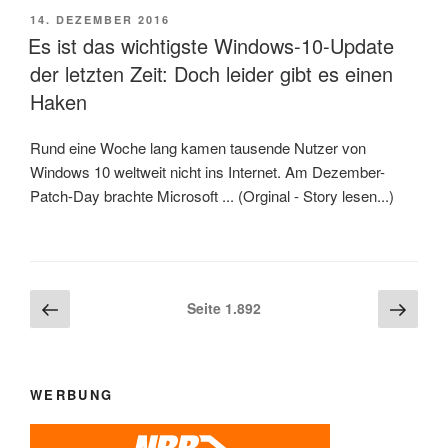
VERÖFFENTLICHT
14. DEZEMBER 2016
AM
Es ist das wichtigste Windows-10-Update
der letzten Zeit: Doch leider gibt es einen
Haken
Rund eine Woche lang kamen tausende Nutzer von
Windows 10 weltweit nicht ins Internet. Am Dezember-
Patch-Day brachte Microsoft ... (Orginal - Story lesen...)
Beitragsnavigation
Vorherige
Näch
Seite
1.892
Seite
Seite
WERBUNG