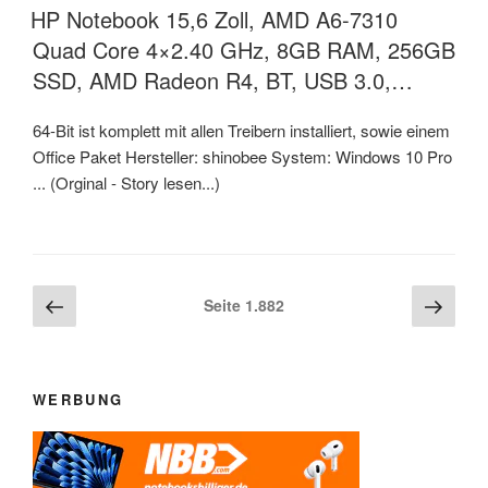
AM
HP Notebook 15,6 Zoll, AMD A6-7310
Quad Core 4×2.40 GHz, 8GB RAM, 256GB
SSD, AMD Radeon R4, BT, USB 3.0,…
64-Bit ist komplett mit allen Treibern installiert, sowie einem
Office Paket Hersteller: shinobee System: Windows 10 Pro
... (Orginal - Story lesen...)
Beitragsnavigation
Vorherige
Näch
Seite
1.882
Seite
Seite
WERBUNG