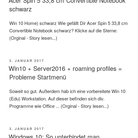
Acer Spin 5 33,8 cm Convertible Notebook
schwarz
Win 10 Home) schwarz Wie gefällt Dir Acer Spin 5 33,8 cm
Convertible Notebook schwarz? Klicke auf die Sterne:
(Orginal - Story lesen...)
VERÖFFENTLICHT
3. JANUAR 2017
AM
Win10 + Server2016 + roaming profiles =
Probleme Startmenü
Soweit so gut. Außerdem hab ich eine vorbereitete Win 10
(Edu) Workstation. Auf dieser befinden sich div.
Programme wie Office ... (Orginal - Story lesen...)
VERÖFFENTLICHT
3. JANUAR 2017
AM
Windows 10: So unterbindet man