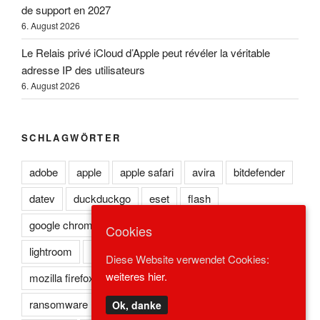
de support en 2027
6. August 2026
Le Relais privé iCloud d’Apple peut révéler la véritable
adresse IP des utilisateurs
6. August 2026
SCHLAGWÖRTER
adobe
apple
apple safari
avira
bitdefender
datev
duckduckgo
eset
flash
google chrome
kaspersky
lexoffice
lexware
Cookies
lightroom
microsoft edge
microsoft ie
Diese Website verwendet Cookies:
weiteres hier.
mozilla firefox
norton
opera
photoshop
ransomware
reader
redstone
safari
Ok, danke