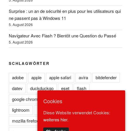
Surprise : un an de sécurité en plus pour les utilisateurs qui
ne passent pas à Windows 11
5. August 2026
Navigateur Avec Flash ? Bientôt une Question du Passé
5. August 2026
SCHLAGWÖRTER
adobe
apple
apple safari
avira
bitdefender
datev
duckduckgo
eset
flash
google chrome
kaspersky
lexoffice
lexware
Cookies
lightroom
microsoft edge
microsoft ie
Diese Website verwendet Cookies:
weiteres hier.
mozilla firefox
norton
opera
photoshop