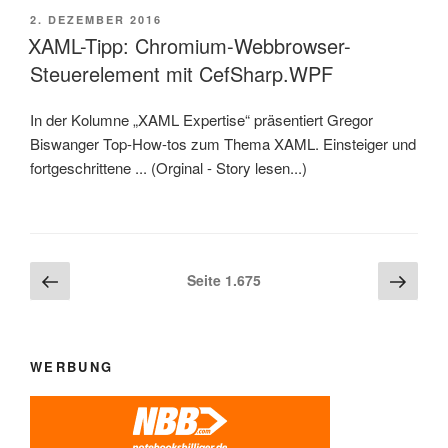
VERÖFFENTLICHT
2. DEZEMBER 2016
AM
XAML-Tipp: Chromium-Webbrowser-
Steuerelement mit CefSharp.WPF
In der Kolumne „XAML Expertise“ präsentiert Gregor
Biswanger Top-How-tos zum Thema XAML. Einsteiger und
fortgeschrittene ... (Orginal - Story lesen...)
Beitragsnavigation
Vorherige
Näch
Seite
1.675
Seite
Seite
WERBUNG