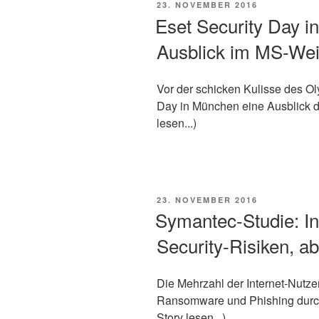
VERÖFFENTLICHT
23. NOVEMBER 2016
AM
Eset Security Day i
Ausblick im MS-Weit
Vor der schicken Kulisse des O
Day in München eine Ausblick dar
lesen...)
VERÖFFENTLICHT
23. NOVEMBER 2016
AM
Symantec-Studie: In
Security-Risiken, ab
Die Mehrzahl der Internet-Nutze
Ransomware und Phishing durcha
Story lesen...)