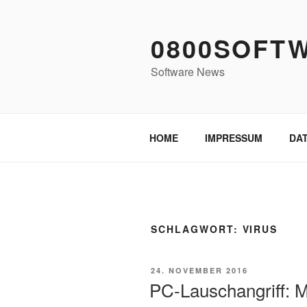
Zum
Inhalt
0800SOFT
springen
Software News
HOME
IMPRESSUM
DA
SCHLAGWORT:
VIRUS
VERÖFFENTLICHT
24. NOVEMBER 2016
AM
PC-Lauschangriff: M