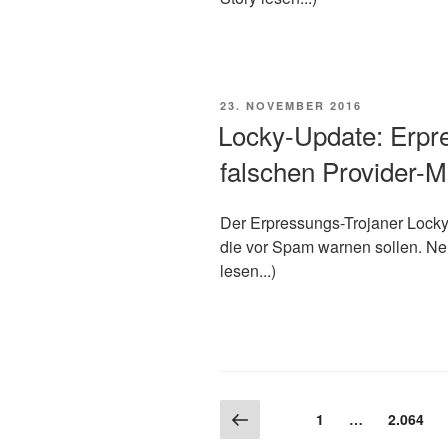
VERÖFFENTLICHT
23. NOVEMBER 2016
AM
Locky-Update: Erpre
falschen Provider-M
Der Erpressungs-Trojaner Locky 
die vor Spam warnen sollen. Neu
lesen...)
Beitragsnavigation
Vorherige
Seite
1
…
Seite
2.064
Seite