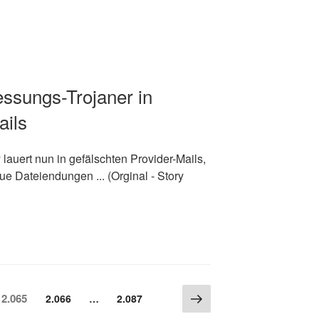
ssungs-Trojaner in
ails
lauert nun in gefälschten Provider-Mails,
e Dateiendungen ... (Orginal - Story
Nächste
Seite
2.065
Seite
2.066
…
Seite
2.087
Seite