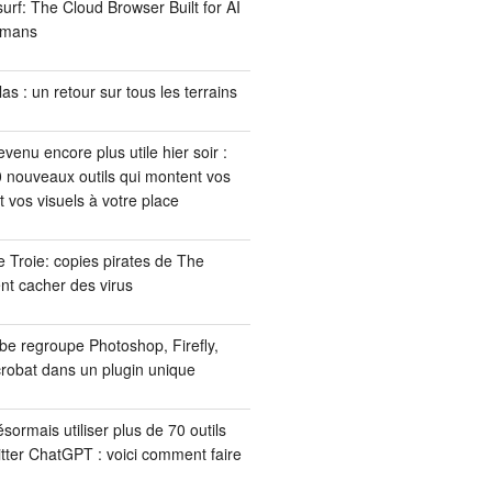
surf: The Cloud Browser Built for AI
umans
as : un retour sur tous les terrains
enu encore plus utile hier soir :
 nouveaux outils qui montent vos
t vos visuels à votre place
e Troie: copies pirates de The
t cacher des virus
e regroupe Photoshop, Firefly,
robat dans un plugin unique
ormais utiliser plus de 70 outils
tter ChatGPT : voici comment faire