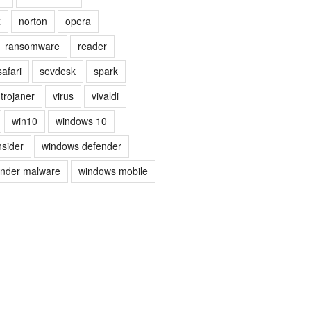
x
norton
opera
ransomware
reader
safari
sevdesk
spark
trojaner
virus
vivaldi
win10
windows 10
nsider
windows defender
ender malware
windows mobile