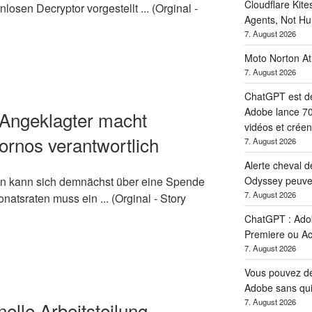
Cloudflare Kite
losen Decryptor vorgestellt ... (Orginal -
Agents, Not H
7. August 2026
Moto Norton Atl
7. August 2026
ChatGPT est dev
Adobe lance 70
: Angeklagter macht
vidéos et créen
ornos verantwortlich
7. August 2026
Alerte cheval d
Odyssey peuven
in kann sich demnächst über eine Spende
7. August 2026
natsraten muss ein ... (Orginal - Story
ChatGPT : Adob
Premiere ou Ac
7. August 2026
Vous pouvez dés
Adobe sans qui
7. August 2026
lle Arbeitsteilung