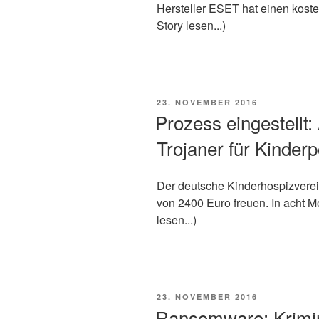
Hersteller ESET hat einen kosten
Story lesen...)
VERÖFFENTLICHT
23. NOVEMBER 2016
AM
Prozess eingestellt
Trojaner für Kinderp
Der deutsche Kinderhospizvere
von 2400 Euro freuen. In acht Mo
lesen...)
VERÖFFENTLICHT
23. NOVEMBER 2016
AM
Ransomware: Krimine