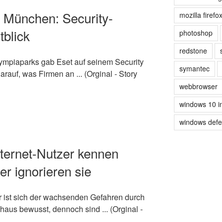
n München: Security-
mozilla firefo
blick
photoshop
redstone
lympiaparks gab Eset auf seinem Security
symantec
auf, was Firmen an ... (Orginal - Story
webbrowser
windows 10 i
windows def
ternet-Nutzer kennen
er ignorieren sie
r ist sich der wachsenden Gefahren durch
us bewusst, dennoch sind ... (Orginal -