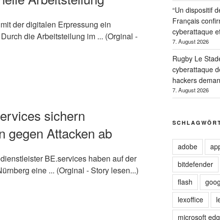
“Un dispositif d
Français confir
it der digitalen Erpressung ein
cyberattaque et
Durch die Arbeitsteilung im ... (Orginal -
7. August 2026
Rugby Le Stade
cyberattaque d
hackers deman
7. August 2026
ervices sichern
SCHLAGWÖR
n gegen Attacken ab
adobe
ap
dienstleister BE.services haben auf der
bitdefender
berg eine ... (Orginal - Story lesen...)
flash
goog
lexoffice
l
microsoft ed