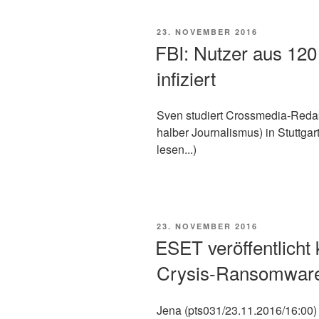
VERÖFFENTLICHT
23. NOVEMBER 2016
AM
FBI: Nutzer aus 12
infiziert
Sven studiert Crossmedia-Redak
halber Journalismus) in Stuttgart
lesen...)
VERÖFFENTLICHT
23. NOVEMBER 2016
AM
ESET veröffentlicht 
Crysis-Ransomwar
Jena (pts031/23.11.2016/16:00) 