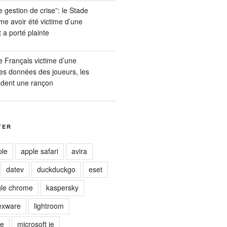
e gestion de crise”: le Stade
me avoir été victime d’une
 a porté plainte
 Français victime d’une
es données des joueurs, les
dent une rançon
TER
ple
apple safari
avira
datev
duckduckgo
eset
le chrome
kaspersky
exware
lightroom
ge
microsoft ie