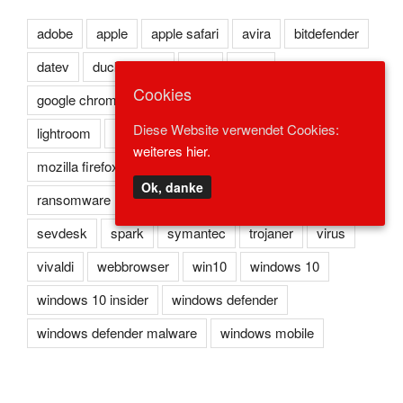
adobe
apple
apple safari
avira
bitdefender
datev
duckduckgo
eset
flash
Cookies
google chrome
kaspersky
lexoffice
lexware
Diese Website verwendet Cookies:
lightroom
microsoft edge
microsoft ie
weiteres hier.
mozilla firefox
norton
opera
photoshop
Ok, danke
ransomware
reader
redstone
safari
sevdesk
spark
symantec
trojaner
virus
vivaldi
webbrowser
win10
windows 10
windows 10 insider
windows defender
windows defender malware
windows mobile