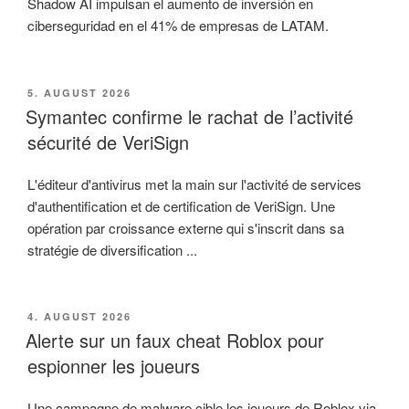
Shadow AI impulsan el aumento de inversión en
ciberseguridad en el 41% de empresas de LATAM.
VERÖFFENTLICHT
5. AUGUST 2026
AM
Symantec confirme le rachat de l’activité
sécurité de VeriSign
L'éditeur d'antivirus met la main sur l'activité de services
d'authentification et de certification de VeriSign. Une
opération par croissance externe qui s'inscrit dans sa
stratégie de diversification ...
VERÖFFENTLICHT
4. AUGUST 2026
AM
Alerte sur un faux cheat Roblox pour
espionner les joueurs
Une campagne de malware cible les joueurs de Roblox via