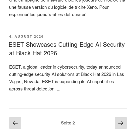
une fausse version du logiciel de triche Xeno. Pour
espionner les joueurs et les détrousser.
VERÖFFENTLICHT
4. AUGUST 2026
AM
ESET Showcases Cutting-Edge AI Security
at Black Hat 2026
ESET, a global leader in cybersecurity, today announced
cutting-edge security AI solutions at Black Hat 2026 in Las
Vegas, Nevada. ESET is expanding its AI capabilities
across threat detection, ...
Beitragsnavigation
Vorherige
Näch
Seite
2
Seite
Seite