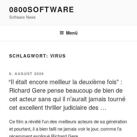
Zum
0800SOFTWARE
Inhalt
Software News
springen
Menü
SCHLAGWORT:
VIRUS
VERÖFFENTLICHT
6. AUGUST 2026
AM
“Il était encore meilleur la deuxième fois” :
Richard Gere pense beaucoup de bien de
cet acteur sans qui il n’aurait jamais tourné
cet excellent thriller judiciaire des …
Ce film a révélé l'un des meilleurs acteurs de sa génération
et pourtant, il a bien failli ne jamais voir le jour, comme l'a
récemment expliqué Richard Gere.