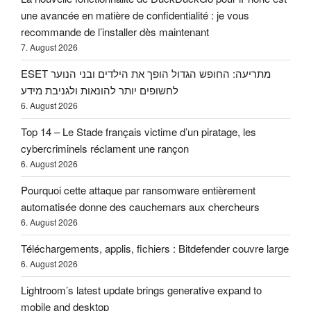
une avancée en matière de confidentialité : je vous
recommande de l’installer dès maintenant
7. August 2026
ESET מתריעה: החופש הגדול הופך את הילדים ובני הנוער
לחשופים יותר להונאות ולגניבת מידע
6. August 2026
Top 14 – Le Stade français victime d’un piratage, les
cybercriminels réclament une rançon
6. August 2026
Pourquoi cette attaque par ransomware entièrement
automatisée donne des cauchemars aux chercheurs
6. August 2026
Téléchargements, applis, fichiers : Bitdefender couvre large
6. August 2026
Lightroom’s latest update brings generative expand to
mobile and desktop