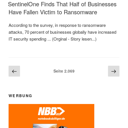
AM
SentinelOne Finds That Half of Businesses
Have Fallen Victim to Ransomware
According to the survey, in response to ransomware
attacks, 70 percent of businesses globally have increased
IT security spending ... (Orginal - Story lesen...)
Beitragsnavigation
Vorherige
Näch
Seite
2.069
Seite
Seite
WERBUNG