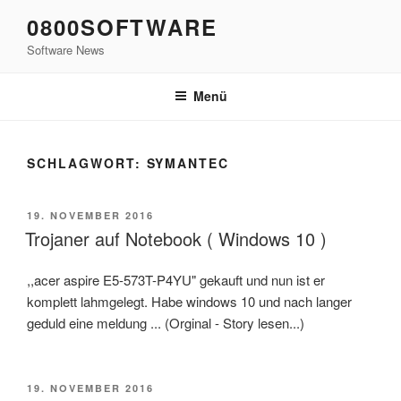
Zum
0800SOFTWARE
Inhalt
Software News
springen
Menü
SCHLAGWORT:
SYMANTEC
VERÖFFENTLICHT
19. NOVEMBER 2016
AM
Trojaner auf Notebook ( Windows 10 )
,,acer aspire E5-573T-P4YU" gekauft und nun ist er
komplett lahmgelegt. Habe windows 10 und nach langer
geduld eine meldung ... (Orginal - Story lesen...)
VERÖFFENTLICHT
19. NOVEMBER 2016