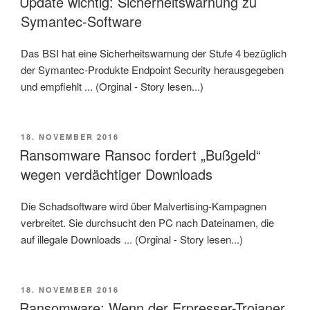
Update wichtig: Sicherheitswarnung zu
Symantec-Software
Das BSI hat eine Sicherheitswarnung der Stufe 4 bezüglich
der Symantec-Produkte Endpoint Security herausgegeben
und empfiehlt ... (Orginal - Story lesen...)
VERÖFFENTLICHT
18. NOVEMBER 2016
AM
Ransomware Ransoc fordert „Bußgeld“
wegen verdächtiger Downloads
Die Schadsoftware wird über Malvertising-Kampagnen
verbreitet. Sie durchsucht den PC nach Dateinamen, die
auf illegale Downloads ... (Orginal - Story lesen...)
VERÖFFENTLICHT
18. NOVEMBER 2016
AM
Ransomware: Wenn der Erpresser-Trojaner