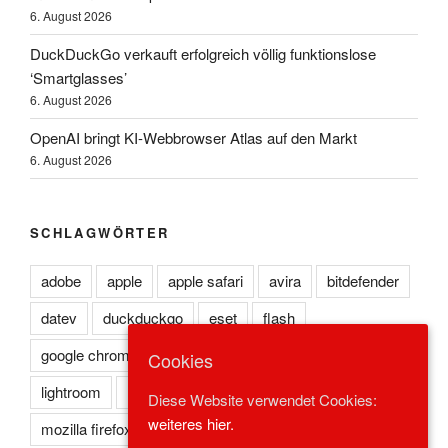
6. August 2026
DuckDuckGo verkauft erfolgreich völlig funktionslose
‘Smartglasses’
6. August 2026
OpenAI bringt KI-Webbrowser Atlas auf den Markt
6. August 2026
SCHLAGWÖRTER
adobe
apple
apple safari
avira
bitdefender
datev
duckduckgo
eset
flash
google chrome
kaspersky
lexoffice
lexware
Cookies
lightroom
microsoft edge
microsoft ie
Diese Website verwendet Cookies:
weiteres hier.
mozilla firefox
norton
opera
photoshop