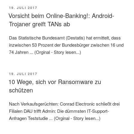
VERÖFFENTLICHT
19. JULI 2017
AM
Vorsicht beim Online-Banking!: Android-
Trojaner greift TANs ab
Das Statistische Bundesamt (Destatis) hat ermittelt, dass
inzwischen 53 Prozent der Bundesbürger zwischen 16 und
74 Jahren ... (Orginal - Story lesen...)
VERÖFFENTLICHT
19. JULI 2017
AM
10 Wege, sich vor Ransomware zu
schützen
Nach Verkaufsgerüchten: Conrad Electronic schließt drei
Filialen DAU trifft Admin: Die dümmsten IT-Support-
Anfragen Teststudie ... (Orginal - Story lesen...)