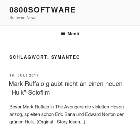
Zum
0800SOFTWARE
Inhalt
Software News
springen
Menü
SCHLAGWORT:
SYMANTEC
VERÖFFENTLICHT
19. JULI 2017
AM
Mark Ruffalo glaubt nicht an einen neuen
“Hulk”-Solofilm
Bevor Mark Ruffalo in The Avengers die violetten Hosen
anzog, spielten schon Eric Bana und Edward Norton den
grünen Hulk. (Orginal - Story lesen...)