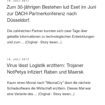
VERÖFFENTLICHT
19. JULI 2017
AM
Zum 30-jährigen Bestehen lud Eset im Juni
zur DACH-Partnerkonferenz nach
Düsseldorf.
Die zahlreichen Partner konnten sich zwei Tage über
geballte Informationen zu technologischen Entwicklungen
und zum ... (Orginal - Story lesen...)
VERÖFFENTLICHT
19. JULI 2017
AM
Virus lässt Logistik erzittern: Trojaner
NotPetya infiziert Raben und Maersk
Kaum einen Monat nach "WannaCry" lässt die nächste
Schadsoftware die Wirtschaft erzittern. Dieses Mal war
eine Variante des ... (Orginal - Story lesen...)