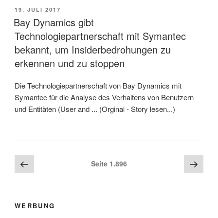
VERÖFFENTLICHT
19. JULI 2017
AM
Bay Dynamics gibt
Technologiepartnerschaft mit Symantec
bekannt, um Insiderbedrohungen zu
erkennen und zu stoppen
Die Technologiepartnerschaft von Bay Dynamics mit
Symantec für die Analyse des Verhaltens von Benutzern
und Entitäten (User and ... (Orginal - Story lesen...)
Beitragsnavigation
Vorherige
Näch
Seite
1.896
Seite
Seite
WERBUNG