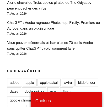
Alerte cheval de Troie: copies pirates de The Odyssey
peuvent cacher des virus
7. August 2026
ChatGPT : Adobe regroupe Photoshop, Firefly, Premiere ou
Acrobat dans un plugin unique
7. August 2026
Vous pouvez désormais utiliser plus de 70 outils Adobe
sans quitter ChatGPT : voici comment faire
7. August 2026
SCHLAGWÖRTER
adobe
apple
apple safari
avira
bitdefender
datev
duckduckgo
eset
flash
Cookies
google chrome
kaspersky
lexoffice
lexware