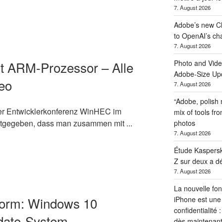
7. August 2026
Adobe’s new Cha
to OpenAI’s ch
7. August 2026
Photo and Vide
t ARM-Prozessor – Alle
Adobe-Size Up
eo
7. August 2026
“Adobe, polish
 der Entwicklerkonferenz WinHEC im
mix of tools fr
gegeben, dass man zusammen mit ...
photos
7. August 2026
Étude Kaspersky
Z sur deux a dé
7. August 2026
La nouvelle fo
tform: Windows 10
iPhone est une
confidentialité
date-System
dès maintenan