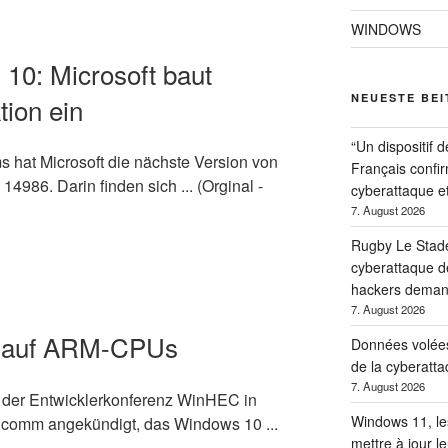
WINDOWS
10: Microsoft baut
NEUESTE BE
tion ein
“Un dispositif d
 hat Microsoft die nächste Version von
Français confir
14986. Darin finden sich ... (Orginal -
cyberattaque et
7. August 2026
Rugby Le Stade
cyberattaque d
hackers deman
7. August 2026
 auf ARM-CPUs
Données volées,
de la cyberatt
7. August 2026
der Entwicklerkonferenz WinHEC in
Windows 11, le
lcomm angekündigt, das Windows 10 ...
mettre à jour l