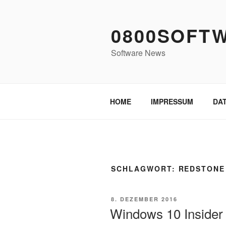
Zum
Inhalt
0800SOFT
springen
Software News
HOME
IMPRESSUM
DA
SCHLAGWORT:
REDSTONE
VERÖFFENTLICHT
8. DEZEMBER 2016
AM
Windows 10 Insider 