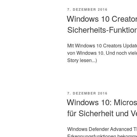
VERÖFFENTLICHT
7. DEZEMBER 2016
AM
Windows 10 Creator
Sicherheits-Funktio
Mit Windows 10 Creators Update 
von Windows 10. Und noch viele
Story lesen...)
VERÖFFENTLICHT
7. DEZEMBER 2016
AM
Windows 10: Microso
für Sicherheit und V
Windows Defender Advanced Thr
Erkennungsfunktionen bekommen.