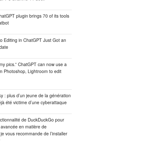
tGPT plugin brings 70 of its tools
atbot
o Editing in ChatGPT Just Got an
date
 my pics.” ChatGPT can now use a
om Photoshop, Lightroom to edit
 : plus d’un jeune de la génération
jà été victime d’une cyberattaque
nctionnalité de DuckDuckGo pour
 avancée en matière de
 : je vous recommande de l’installer
t