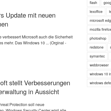
flash
goog
lexoffice
l
s Update mit neuen
microsoft ed
nen
mozilla firefo
verbessert Microsoft auch die Sicherheit
photoshop
s mehr. Das Windows 10 ... (Orginal -
redstone
symantec
webbrowser
windows 10 i
ft stellt Verbesserungen
windows def
erwaltung in Aussicht
eat Protection soll neue
 Windows Security Center wird alle ...