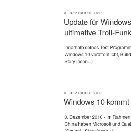
VERÖFFENTLICHT
8. DEZEMBER 2016
AM
Update für Windows 
ultimative Troll-Funk
Innerhalb seines Test-Programms
Windows 10 veröffentlicht, Build 
Story lesen...)
VERÖFFENTLICHT
8. DEZEMBER 2016
AM
Windows 10 kommt
8. Dezember 2016 - Im Rahmen 
China haben Microsoft und Qua
(Orginal - Story lesen...)