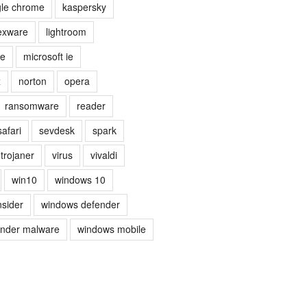
le chrome
kaspersky
exware
lightroom
ge
microsoft ie
x
norton
opera
ransomware
reader
safari
sevdesk
spark
trojaner
virus
vivaldi
win10
windows 10
nsider
windows defender
ender malware
windows mobile