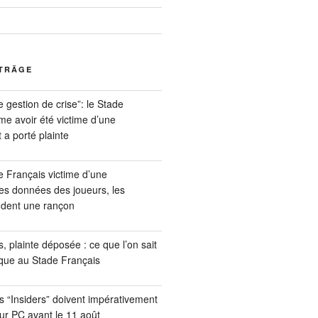
ITRÄGE
e gestion de crise”: le Stade
me avoir été victime d’une
 a porté plainte
 Français victime d’une
es données des joueurs, les
dent une rançon
 plainte déposée : ce que l’on sait
aque au Stade Français
s “Insiders” doivent impérativement
eur PC avant le 11 août