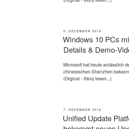
VERÖFFENTLICHT
8. DEZEMBER 2016
AM
Windows 10 PCs mi
Details & Demo-Vid
Microsoft hat heute anlässlich
chinesischen Shenzhen bekannt
(Orginal - Story lesen...)
VERÖFFENTLICHT
7. DEZEMBER 2016
AM
Unified Update Pla
bekommt neues Up