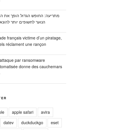
הנוער לחשופים יותר להונא
de français victime d’un piratage,
nels réclament une rançon
 attaque par ransomware
utomatisée donne des cauchemars
s
TER
ple
apple safari
avira
datev
duckduckgo
eset