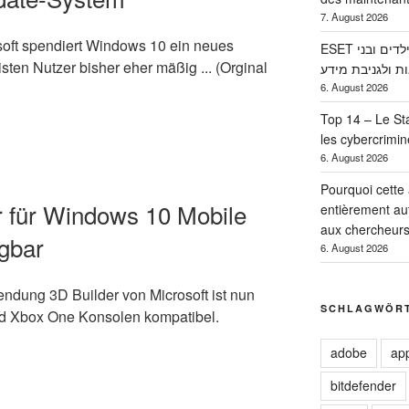
7. August 2026
oft spendiert Windows 10 ein neues
ESET מתריעה: החופש הגדול הופך את הילדים ובני
ten Nutzer bisher eher mäßig ... (Orginal
ות ולגניבת מידע
6. August 2026
Top 14 – Le Sta
les cybercrimi
6. August 2026
Pourquoi cette
r für Windows 10 Mobile
entièrement a
aux chercheur
gbar
6. August 2026
dung 3D Builder von Microsoft ist nun
SCHLAGWÖR
d Xbox One Konsolen kompatibel.
adobe
ap
bitdefender