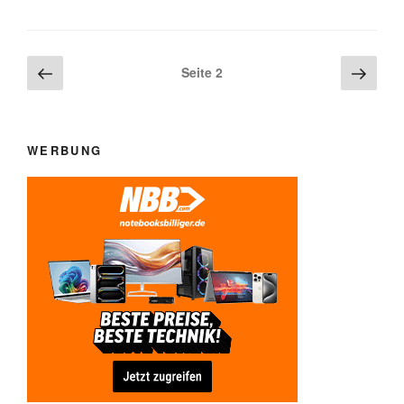
Beitragsnavigation
Vorherige
Näch
Seite
2
Seite
Seite
WERBUNG