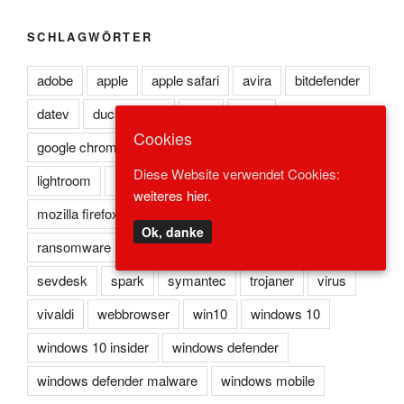
SCHLAGWÖRTER
adobe
apple
apple safari
avira
bitdefender
datev
duckduckgo
eset
flash
Cookies
google chrome
kaspersky
lexoffice
lexware
Diese Website verwendet Cookies:
lightroom
microsoft edge
microsoft ie
weiteres hier.
mozilla firefox
norton
opera
photoshop
Ok, danke
ransomware
reader
redstone
safari
sevdesk
spark
symantec
trojaner
virus
vivaldi
webbrowser
win10
windows 10
windows 10 insider
windows defender
windows defender malware
windows mobile