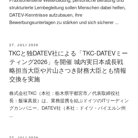
strukturierte Lernbegleitung sollen Menschen dabei helfen,
DATEV-Kenntnisse aufzubauen, ihre
Bewerbungsunterlagen zu stärken und sich sicherer ...
VERÖFFENTLICHT
27. JULI 2026
AM
TKCと独DATEV社による「TKC-DATEVミー
ティング2026」を開催 城内実日本成長戦
略担当大臣や片山さつき財務大臣とも情報
交換を実施
株式会社TKC（本社：栃木県宇都宮市／代表取締役社
長：飯塚真規）は、業務提携を結ぶドイツのITリーディン
グカンパニー、DATEV社（本社：ドイツ・バイエルン州
...
VERÖFFENTLICHT
27. JULI 2026