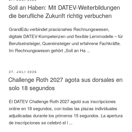
AM
Soll an Haben: Mit DATEV-Weiterbildungen
die berufliche Zukunft richtig verbuchen
GrandEdu verbindet praxisnahes Rechnungswesen,
digitale DATEV-Kompetenzen und flexible Lernmodelle – für
Berufseinsteiger, Quereinsteiger und erfahrene Fachkräfte.
Im Rechnungswesen gehört „Soll an Ha ...
VERÖFFENTLICHT
27. JULI 2026
AM
Challenge Roth 2027 agota sus dorsales en
solo 18 segundos
El DATEV Challenge Roth 2027 agotó sus inscripciones
online en 18 segundos, con todas las plazas individuales
adjudicadas durante los primeros 15 segundos. La apertura
de inscripciones se celebró el l ...