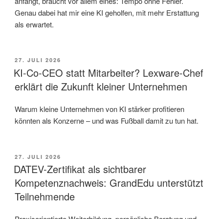
anfängt, braucht vor allem eines: Tempo ohne Fehler.
Genau dabei hat mir eine KI geholfen, mit mehr Erstattung
als erwartet.
VERÖFFENTLICHT
27. JULI 2026
AM
KI-Co-CEO statt Mitarbeiter? Lexware-Chef
erklärt die Zukunft kleiner Unternehmen
Warum kleine Unternehmen von KI stärker profitieren
könnten als Konzerne – und was Fußball damit zu tun hat.
VERÖFFENTLICHT
27. JULI 2026
AM
DATEV-Zertifikat als sichtbarer
Kompetenznachweis: GrandEdu unterstützt
Teilnehmende
Praxisorientierte Weiterbildung, persönliche Beratung und