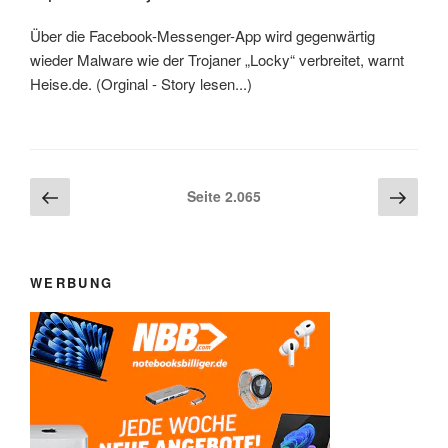
Über die Facebook-Messenger-App wird gegenwärtig
wieder Malware wie der Trojaner „Locky“ verbreitet, warnt
Heise.de. (Orginal - Story lesen...)
Beitragsnavigation
Vorherige
Näch
Seite
2.065
Seite
Seite
WERBUNG