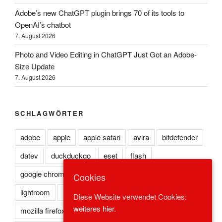
Adobe’s new ChatGPT plugin brings 70 of its tools to
OpenAI’s chatbot
7. August 2026
Photo and Video Editing in ChatGPT Just Got an Adobe-
Size Update
7. August 2026
SCHLAGWÖRTER
adobe
apple
apple safari
avira
bitdefender
datev
duckduckgo
eset
flash
google chrome
kaspersky
lexoffice
lexware
Cookies
lightroom
microsoft edge
microsoft ie
Diese Website verwendet Cookies:
weiteres hier.
mozilla firefox
norton
opera
photoshop