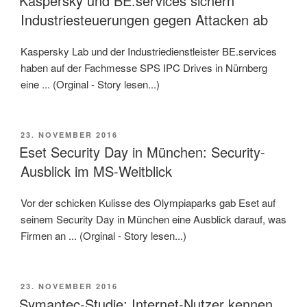
Kaspersky und BE.services sichern
Industriesteuerungen gegen Attacken ab
Kaspersky Lab und der Industriedienstleister BE.services
haben auf der Fachmesse SPS IPC Drives in Nürnberg
eine ... (Orginal - Story lesen...)
VERÖFFENTLICHT
23. NOVEMBER 2016
AM
Eset Security Day in München: Security-
Ausblick im MS-Weitblick
Vor der schicken Kulisse des Olympiaparks gab Eset auf
seinem Security Day in München eine Ausblick darauf, was
Firmen an ... (Orginal - Story lesen...)
VERÖFFENTLICHT
23. NOVEMBER 2016
AM
Symantec-Studie: Internet-Nutzer kennen