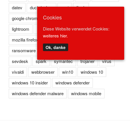
datev
duckduckgo
eset
flash
Cookies
google chrome
kaspersky
lexoffice
lexware
Diese Website verwendet Cookies:
lightroom
microsoft edge
microsoft ie
weiteres hier.
mozilla firefox
norton
opera
photoshop
Ok, danke
ransomware
reader
redstone
safari
sevdesk
spark
symantec
trojaner
virus
vivaldi
webbrowser
win10
windows 10
windows 10 insider
windows defender
windows defender malware
windows mobile