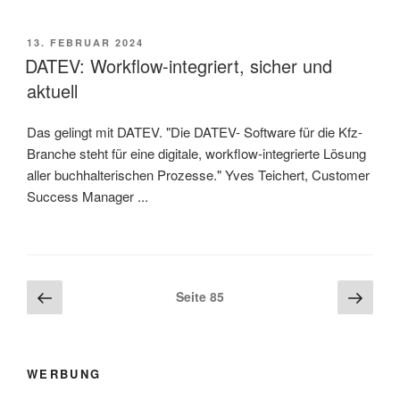
VERÖFFENTLICHT
13. FEBRUAR 2024
AM
DATEV: Workflow-integriert, sicher und
aktuell
Das gelingt mit DATEV. "Die DATEV- Software für die Kfz-
Branche steht für eine digitale, workflow-integrierte Lösung
aller buchhalterischen Prozesse." Yves Teichert, Customer
Success Manager ...
Beitragsnavigation
Vorherige
Näch
Seite
85
Seite
Seite
WERBUNG