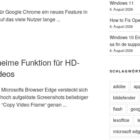
Windows 11
6. August 2026
 für Google Chrome ein neues Feature in
f das viele Nutzer lange ...
How to Fix Op
6. August 2026
Windows 10 Ent
sa fin de suppo
6. August 2026
heime Funktion für HD-
deos
SCHLAGWÖR
adobe
ap
n Microsofts Browser Edge versteckt sich
h hoch aufgelöste Screenshots beliebiger
bitdefender
 “Copy Video Frame“ genan ...
flash
goog
lexoffice
l
microsoft ed