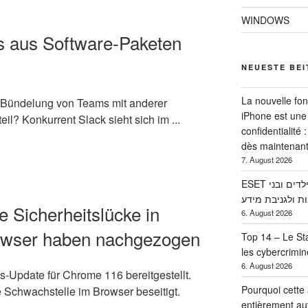
WINDOWS
s aus Software-Paketen
NEUESTE BE
La nouvelle fo
er Bündelung von Teams mit anderer
iPhone est une
l? Konkurrent Slack sieht sich im ...
confidentialité
dès maintenan
7. August 2026
ESET מתריעה: החופש הגדול הופך את הילדים ובני
ות ולגניבת מידע
e Sicherheitslücke in
6. August 2026
owser haben nachgezogen
Top 14 – Le Sta
les cybercrimi
6. August 2026
s-Update für Chrome 116 bereitgestellt.
Pourquoi cette
 Schwachstelle im Browser beseitigt.
entièrement a