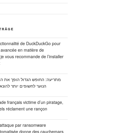
ITRÄGE
nctionnalité de DuckDuckGo pour
 avancée en matière de
 : je vous recommande de l’installer
t
הנוער לחשופים יותר להונא
de français victime d’un piratage,
nels réclament une rançon
 attaque par ransomware
utomatisée donne des cauchemars