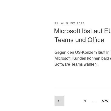
VERÖFFENTLICHT
31. AUGUST 2023
AM
Microsoft löst auf 
Teams und Office
Gegen den US-Konzern läuft in B
Microsoft: Kunden können bald e
Software Teams wählen.
Beitragsnavigation
Vorherige
Seite
1
…
Seite
575
Seite