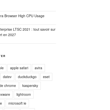
era Browser High CPU Usage
erprise LTSC 2021 : tout savoir sur
rt en 2027
TER
ple
apple safari
avira
datev
duckduckgo
eset
le chrome
kaspersky
exware
lightroom
ge
microsoft ie