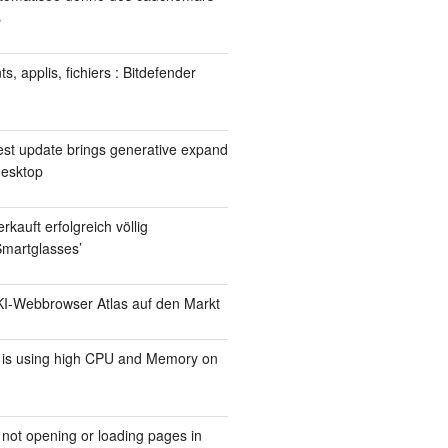
s
, applis, fichiers : Bitdefender
test update brings generative expand
desktop
auft erfolgreich völlig
Smartglasses’
KI-Webbrowser Atlas auf den Markt
 is using high CPU and Memory on
not opening or loading pages in