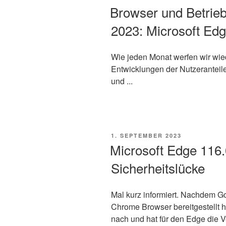
AM
Browser und Betrie
2023: Microsoft Edge
Wie jeden Monat werfen wir wied
Entwicklungen der Nutzeranteil
und ...
VERÖFFENTLICHT
1. SEPTEMBER 2023
AM
Microsoft Edge 116.0
Sicherheitslücke
Mal kurz informiert. Nachdem G
Chrome Browser bereitgestellt h
nach und hat für den Edge die V