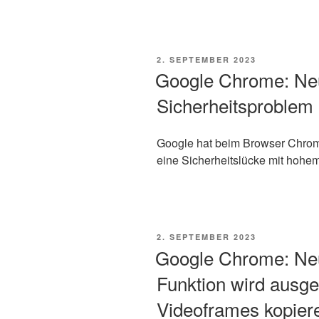
VERÖFFENTLICHT
2. SEPTEMBER 2023
AM
Google Chrome: Neu
Sicherheitsproblem
Google hat beim Browser Chrome
eine Sicherheitslücke mit hohe
VERÖFFENTLICHT
2. SEPTEMBER 2023
AM
Google Chrome: Neu
Funktion wird ausger
Videoframes kopier