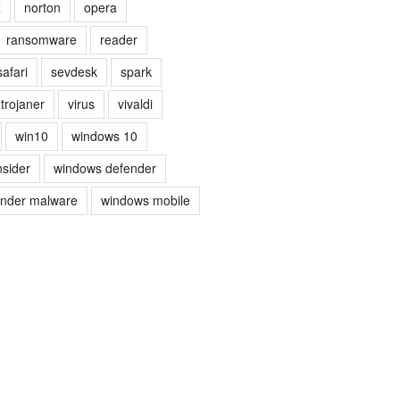
x
norton
opera
ransomware
reader
safari
sevdesk
spark
trojaner
virus
vivaldi
win10
windows 10
nsider
windows defender
ender malware
windows mobile