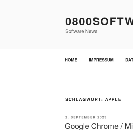
Zum
Inhalt
0800SOFT
springen
Software News
HOME
IMPRESSUM
DA
SCHLAGWORT:
APPLE
VERÖFFENTLICHT
2. SEPTEMBER 2023
AM
Google Chrome / Mic