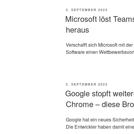
VERÖFFENTLICHT
2. SEPTEMBER 2023
AM
Microsoft löst Team
heraus
Verschafft sich Microsoft mit d
Software einen Wettbewerbsvortei
VERÖFFENTLICHT
2. SEPTEMBER 2023
AM
Google stopft weiter
Chrome – diese Br
Google hat ein neues Sicherheit
Die Entwickler haben damit eine