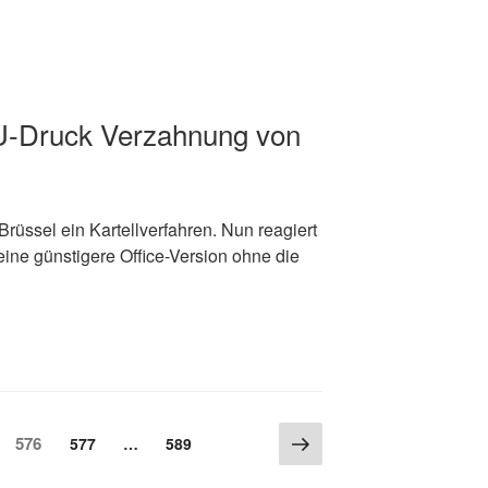
EU-Druck Verzahnung von
rüssel ein Kartellverfahren. Nun reagiert
ine günstigere Office-Version ohne die
Nächste
Seite
576
Seite
577
…
Seite
589
Seite