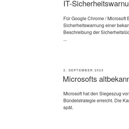
IT-Sicherheitswarnu
Für Google Chrome / Microsoft 
Sicherheitswarnung einer bekann
Beschreibung der Sicherheitslü
...
VERÖFFENTLICHT
2. SEPTEMBER 2023
AM
Microsofts altbekan
Microsoft hat den Siegeszug vo
Bündelstrategie erreicht. Die K
spät.