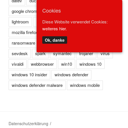
datev
duckduckgo
eset
flash
Cookies
google chrome
kaspersky
lexoffice
lexware
lightroom
microsoft edge
microsoft ie
Diese Website verwendet Cookies:
weiteres hier.
mozilla firefox
norton
opera
photoshop
Ok, danke
ransomware
reader
redstone
safari
sevdesk
spark
symantec
trojaner
virus
vivaldi
webbrowser
win10
windows 10
windows 10 insider
windows defender
windows defender malware
windows mobile
Datenschutzerklärung