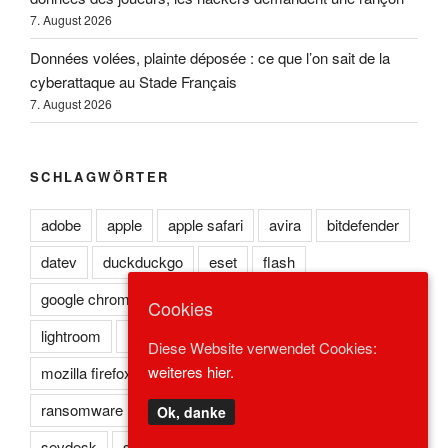
7. August 2026
Données volées, plainte déposée : ce que l’on sait de la
cyberattaque au Stade Français
7. August 2026
SCHLAGWÖRTER
adobe
apple
apple safari
avira
bitdefender
datev
duckduckgo
eset
flash
google chrome
kaspersky
lexoffice
lexware
Cookies
lightroom
microsoft edge
microsoft ie
Diese Website verwendet Cookies:
weiteres hier.
mozilla firefox
norton
opera
photoshop
ransomware
reader
redstone
safari
Ok, danke
sevdesk
spark
symantec
trojaner
virus