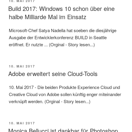
VERÖFFENTLICHT
10. MAI 2017
AM
Build 2017: Windows 10 schon über eine
halbe Milliarde Mal im Einsatz
Microsoft-Chef Satya Nadella hat soeben die diesjährige
Ausgabe der Entwicklerkonferenz BUILD in Seattle
eröffnet. Er nutzte ... (Orginal - Story lesen...)
VERÖFFENTLICHT
10. MAI 2017
AM
Adobe erweitert seine Cloud-Tools
10. Mai 2017 - Die beiden Produkte Experience Cloud und
Creative Cloud von Adobe sollen künftig enger miteinander
verknüpft werden. (Orginal - Story lesen...)
VERÖFFENTLICHT
10. MAI 2017
AM
Monica Bellucci ist dankbar für Photoshop