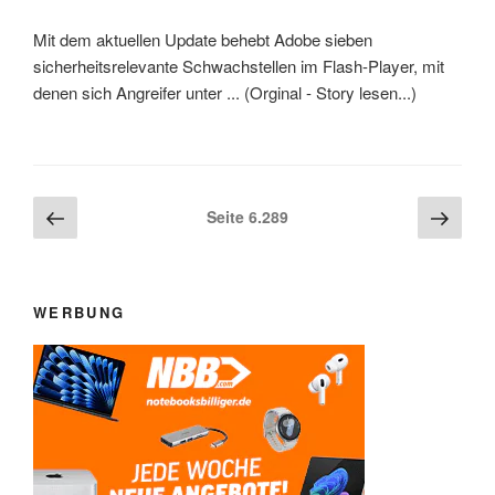
Mit dem aktuellen Update behebt Adobe sieben
sicherheitsrelevante Schwachstellen im Flash-Player, mit
denen sich Angreifer unter ... (Orginal - Story lesen...)
Beitragsnavigation
Vorherige
Näch
Seite
6.289
Seite
Seite
WERBUNG