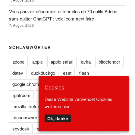
Vous pouvez désormais utiliser plus de 70 outils Adobe
sans quitter ChatGPT : voici comment faire
7. August 2026
SCHLAGWÖRTER
adobe
apple
apple safari
avira
bitdefender
datev
duckduckgo
eset
flash
google chrome
kaspersky
lexoffice
lexware
Cookies
lightroom
microsoft edge
microsoft ie
Diese Website verwendet Cookies:
weiteres hier.
mozilla firefox
norton
opera
photoshop
ransomware
reader
redstone
safari
Ok, danke
sevdesk
spark
symantec
trojaner
virus