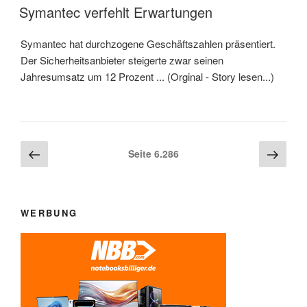
AM
Symantec verfehlt Erwartungen
Symantec hat durchzogene Geschäftszahlen präsentiert.
Der Sicherheitsanbieter steigerte zwar seinen
Jahresumsatz um 12 Prozent ... (Orginal - Story lesen...)
Beitragsnavigation
Vorherige
Näch
Seite
6.286
Seite
Seite
WERBUNG