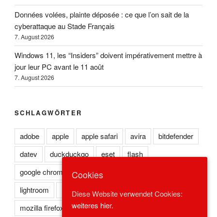
Données volées, plainte déposée : ce que l’on sait de la
cyberattaque au Stade Français
7. August 2026
Windows 11, les “Insiders” doivent impérativement mettre à
jour leur PC avant le 11 août
7. August 2026
SCHLAGWÖRTER
adobe
apple
apple safari
avira
bitdefender
datev
duckduckgo
eset
flash
google chrome
kaspersky
lexoffice
lexware
Cookies
lightroom
microsoft edge
microsoft ie
Diese Website verwendet Cookies:
weiteres hier.
mozilla firefox
norton
opera
photoshop