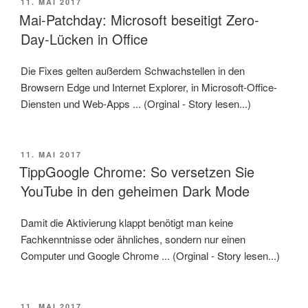
VERÖFFENTLICHT
11. MAI 2017
AM
Mai-Patchday: Microsoft beseitigt Zero-
Day-Lücken in Office
Die Fixes gelten außerdem Schwachstellen in den
Browsern Edge und Internet Explorer, in Microsoft-Office-
Diensten und Web-Apps ... (Orginal - Story lesen...)
VERÖFFENTLICHT
11. MAI 2017
AM
TippGoogle Chrome: So versetzen Sie
YouTube in den geheimen Dark Mode
Damit die Aktivierung klappt benötigt man keine
Fachkenntnisse oder ähnliches, sondern nur einen
Computer und Google Chrome ... (Orginal - Story lesen...)
VERÖFFENTLICHT
11. MAI 2017