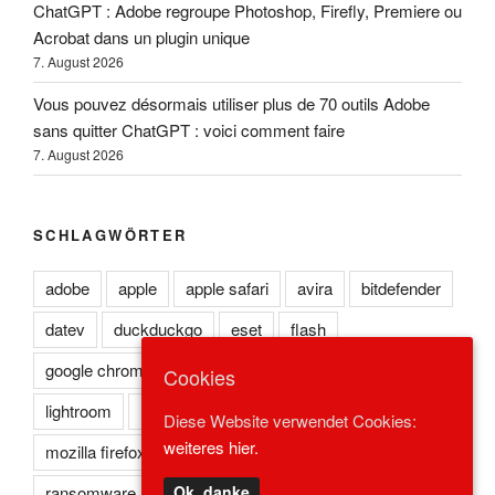
ChatGPT : Adobe regroupe Photoshop, Firefly, Premiere ou
Acrobat dans un plugin unique
7. August 2026
Vous pouvez désormais utiliser plus de 70 outils Adobe
sans quitter ChatGPT : voici comment faire
7. August 2026
SCHLAGWÖRTER
adobe
apple
apple safari
avira
bitdefender
datev
duckduckgo
eset
flash
google chrome
kaspersky
lexoffice
lexware
Cookies
lightroom
microsoft edge
microsoft ie
Diese Website verwendet Cookies:
weiteres hier.
mozilla firefox
norton
opera
photoshop
ransomware
reader
redstone
safari
Ok, danke