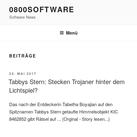
Zum
0800SOFTWARE
Inhalt
Software News
springen
Menü
BEITRÄGE
VERÖFFENTLICHT
24. MAI 2017
AM
Tabbys Stern: Stecken Trojaner hinter dem
Lichtspiel?
Das nach der Entdeckerin Tabetha Boyajian auf den
Spitznamen Tabbys Stern getaufte Himmelsobjekt KIC
8462852 gibt Rätsel auf ... (Orginal - Story lesen...)