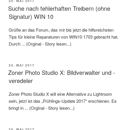
VERÖFFENTLICHT
24. MAI 2017
AM
Suche nach fehlerhaften Treibern (ohne
Signatur) WIN 10
Grüße an das Forum, das mir bis jetzt die hilfsreichsten
Tips für kleine Reparaturen von WIN10 1703 gebracht hat.
Durch ... (Orginal - Story lesen...)
VERÖFFENTLICHT
24. MAI 2017
AM
Zoner Photo Studio X: Bildverwalter und -
veredeler
Zoner Photo Studio X will eine Alternative zu Lightroom
sein, jetzt ist das „Frühlings-Update 2017“ erschienen. Es
bringt in ... (Orginal - Story lesen...)
VERÖFFENTLICHT
24. MAI 2017