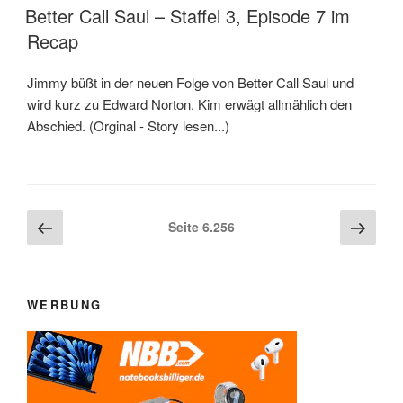
AM
Better Call Saul – Staffel 3, Episode 7 im
Recap
Jimmy büßt in der neuen Folge von Better Call Saul und
wird kurz zu Edward Norton. Kim erwägt allmählich den
Abschied. (Orginal - Story lesen...)
Beitragsnavigation
Vorherige
Näch
Seite
6.256
Seite
Seite
WERBUNG