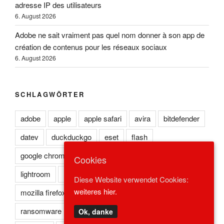
adresse IP des utilisateurs
6. August 2026
Adobe ne sait vraiment pas quel nom donner à son app de
création de contenus pour les réseaux sociaux
6. August 2026
SCHLAGWÖRTER
adobe
apple
apple safari
avira
bitdefender
datev
duckduckgo
eset
flash
google chrome
kaspersky
lexoffice
lexware
Cookies
lightroom
microsoft edge
microsoft ie
Diese Website verwendet Cookies:
weiteres hier.
mozilla firefox
norton
opera
photoshop
ransomware
reader
redstone
safari
Ok, danke