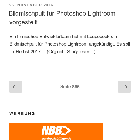
VERÖFFENTLICHT
25. NOVEMBER 2016
AM
Bildmischpult für Photoshop Lightroom
vorgestellt
Ein finnisches Entwicklerteam hat mit Loupedeck ein
Bildmischpult für Photoshop Lightroom angekündigt. Es soll
im Herbst 2017 ... (Orginal - Story lesen...)
Beitragsnavigation
Vorherige
Näch
Seite
866
Seite
Seite
WERBUNG