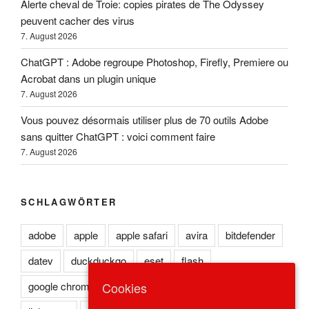
Alerte cheval de Troie: copies pirates de The Odyssey
peuvent cacher des virus
7. August 2026
ChatGPT : Adobe regroupe Photoshop, Firefly, Premiere ou
Acrobat dans un plugin unique
7. August 2026
Vous pouvez désormais utiliser plus de 70 outils Adobe
sans quitter ChatGPT : voici comment faire
7. August 2026
SCHLAGWÖRTER
adobe
apple
apple safari
avira
bitdefender
datev
duckduckgo
eset
flash
Cookies
google chrome
kaspersky
lexoffice
lexware