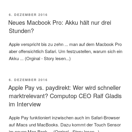
VERÖFFENTLICHT
6. DEZEMBER 2016
AM
Neues Macbook Pro: Akku hält nur drei
Stunden?
Apple verspricht bis zu zehn ... man auf dem Macbook Pro
aber offensichtlich Safari. Um festzustellen, warum sich ein
Akku ... (Orginal - Story lesen...)
VERÖFFENTLICHT
6. DEZEMBER 2016
AM
Apple Pay vs. paydirekt: Wer wird schneller
markt­relevant? Computop CEO Ralf Gladis
im Interview
Apple Pay funktioniert inzwischen auch im Safari-Browser
auf iMacs und MacBooks. Dazu kommt der Touch Sensor
im neuen Mac Book ... (Orginal - Story lesen...)