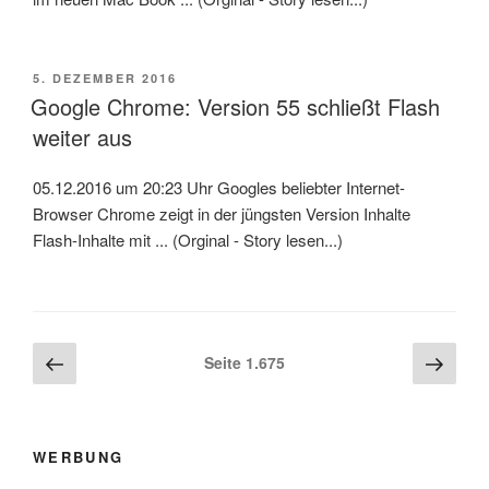
VERÖFFENTLICHT
5. DEZEMBER 2016
AM
Google Chrome: Version 55 schließt Flash
weiter aus
05.12.2016 um 20:23 Uhr Googles beliebter Internet-
Browser Chrome zeigt in der jüngsten Version Inhalte
Flash-Inhalte mit ... (Orginal - Story lesen...)
Beitragsnavigation
Vorherige
Näch
Seite
1.675
Seite
Seite
WERBUNG