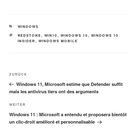
KATEGORIEN
WINDOWS
SCHLAGWÖRTER
REDSTONE
,
WIN10
,
WINDOWS 10
,
WINDOWS 10
INSIDER
,
WINDOWS MOBILE
Beitrags-
Vorheriger
ZURÜCK
Navigation
Beitrag
Windows 11, Microsoft estime que Defender suffit
mais les antivirus tiers ont des arguments
Nächster
WEITER
Beitrag
Windows 11 : Microsoft a entendu et proposera bientôt
un clic-droit amélioré et personnalisable