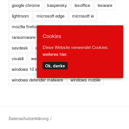
google chrome
kaspersky
lexoffice
lexware
lightroom
microsoft edge
microsoft ie
mozilla firefox
norton
opera
photoshop
Cookies
ransomware
reader
redstone
safari
Diese Website verwendet Cookies:
sevdesk
spark
symantec
trojaner
virus
weiteres hier.
vivaldi
webbrowser
win10
windows 10
Ok, danke
windows 10 insider
windows defender
windows defender malware
windows mobile
Datenschutzerklärung